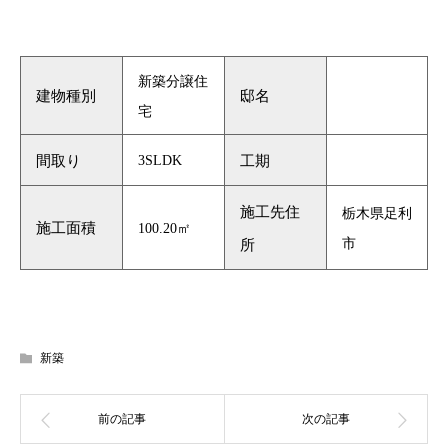
新築分譲住
建物種別
邸名
宅
間取り
3SLDK
工期
施工先住
栃木県足利
施工面積
100.20㎡
市
所
新築