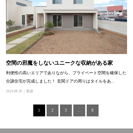
空間の邪魔をしないユニークな収納がある家
利便性の高いエリアでありながら、プライベート空間を確保した
分譲住宅が完成しました！ 玄関ドアの周りはタイルをあ...
2024.08.30
新築
1
2
3
…
8